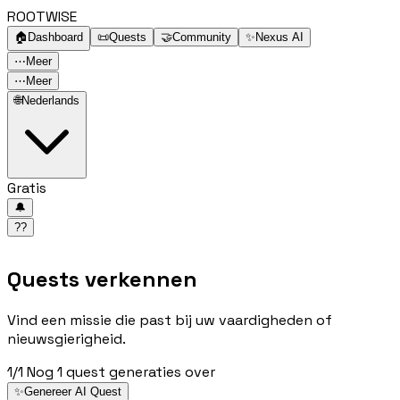
ROOTWISE
🏠
Dashboard
📜
Quests
🤝
Community
✨
Nexus AI
⋯
Meer
⋯
Meer
🌐
Nederlands
Gratis
🔔
??
Quests verkennen
Vind een missie die past bij uw vaardigheden of
nieuwsgierigheid.
1/1
Nog 1 quest generaties over
✨
Genereer AI Quest