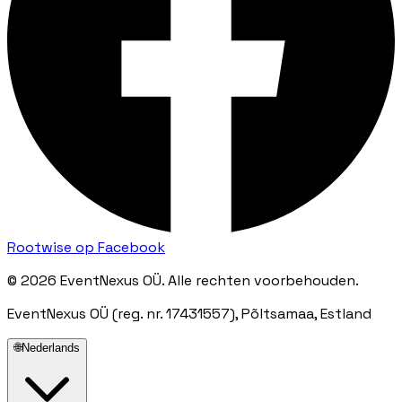
Rootwise op Facebook
© 2026 EventNexus OÜ. Alle rechten voorbehouden.
EventNexus OÜ (reg. nr. 17431557), Põltsamaa, Estland
🌐
Nederlands