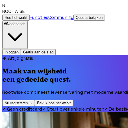
R
ROOTWISE
Functies
Community
Hoe het werkt
Quests bekijken
🌐
Nederlands
Inloggen
Gratis aan de slag
🌱 Altijd gratis
Maak van wijsheid
een gedeelde quest.
Rootwise combineert levenservaring met moderne vaardig
Nu registreren →
Bekijk hoe het werkt
✓
Geen creditcard
✓
Start over enkele minuten
✓
De basise