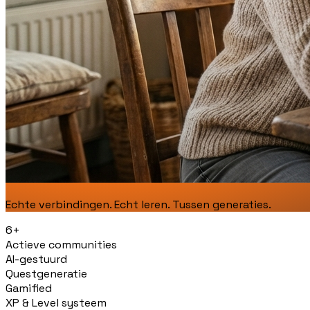
Echte verbindingen. Echt leren. Tussen generaties.
6+
Actieve communities
AI-gestuurd
Questgeneratie
Gamified
XP & Level systeem