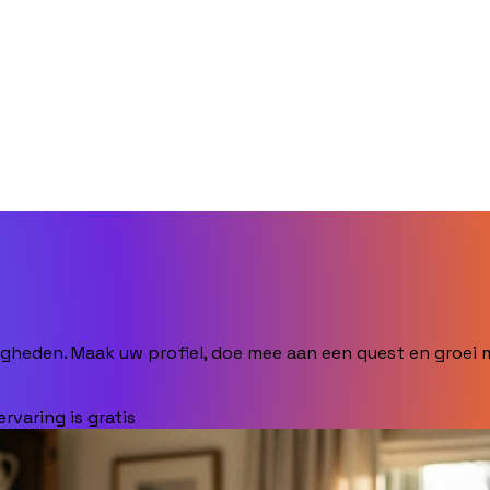
heden. Maak uw profiel, doe mee aan een quest en groei 
rvaring is gratis