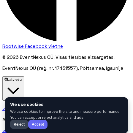
Rootwise Facebook vietnē
© 2026 EventNexus OÜ. Visas tiesības aizsargātas.
EventNexus OÜ (reģ. nr. 17431557), Põltsamaa, Igaunija
🌐
Latviešu
We use cookies
villu@mail.eventnexus.eu
We use cookies to improve the site and measure performance.
You can accept or reject analytics and ads.
Atbildes laiks: 24 stundu laikā
Reject
Accept
www.eventnexus.eu