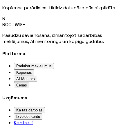
Kopienas parādīsies, tiklīdz datubāze būs aizpildīta.
R
ROOTWISE
Paaudžu savienošana, izmantojot sadarbības
meklējumus, AI mentoringu un kopīgu gudrību.
Platforma
Pārlūkot meklējumus
Kopienas
AI Mentors
Cenas
Uzņēmums
Kā tas darbojas
Izveidot kontu
Kontakti