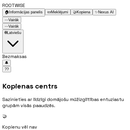
ROOTWISE
🏠
Informācijas panelis
📜
Meklējumi
🤝
Kopiena
✨
Nexus AI
⋯
Vairāk
⋯
Vairāk
🌐
Latviešu
Bezmaksas
🔔
??
Kopienas centrs
Sazinieties ar līdzīgi domājošu mūžizglītības entuziastu
grupām visās paaudzēs.
🤝
Kopienu vēl nav