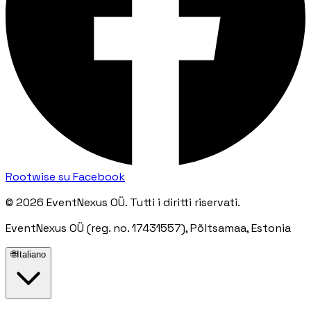
Rootwise su Facebook
© 2026 EventNexus OÜ. Tutti i diritti riservati.
EventNexus OÜ (reg. no. 17431557), Põltsamaa, Estonia
🌐
Italiano