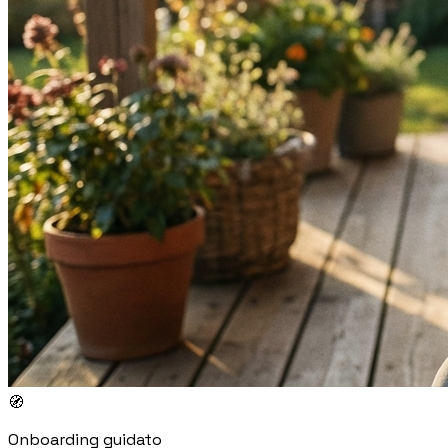
🧭
Onboarding guidato