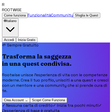
R
ROOTWISE
Funzionalità
Community
Come funziona
Sfoglia le Quest
🌐
Italiano
Accedi
Inizia Gratis
🌱 Sempre Gratuito
Trasforma la saggezza
in una quest condivisa.
Rootwise unisce l'esperienza di vita con le competenze
moderne. Crea il tuo profilo, unisciti a una quest e cresci
con un mentore e una community che si prende cura di
te.
Crea Account →
Scopri Come Funziona
✓
Nessuna carta di credito
✓
Inizia tra pochi minuti
✓
L'esperienza di base è gratuita