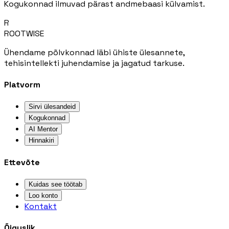
Kogukonnad ilmuvad pärast andmebaasi külvamist.
R
ROOTWISE
Ühendame põlvkonnad läbi ühiste ülesannete,
tehisintellekti juhendamise ja jagatud tarkuse.
Platvorm
Sirvi ülesandeid
Kogukonnad
AI Mentor
Hinnakiri
Ettevõte
Kuidas see töötab
Loo konto
Kontakt
Õiguslik