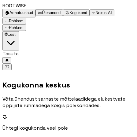
ROOTWISE
🏠
Armatuurlaud
📜
Ülesanded
🤝
Kogukond
✨
Nexus AI
⋯
Rohkem
⋯
Rohkem
🌐
Eesti
Tasuta
🔔
??
Kogukonna keskus
Võta ühendust sarnaste mõttelaadidega elukestvate
õppijate rühmadega kõigis põlvkondades.
🤝
Ühtegi kogukonda veel pole