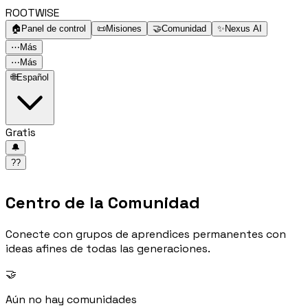
ROOTWISE
🏠
Panel de control
📜
Misiones
🤝
Comunidad
✨
Nexus AI
⋯
Más
⋯
Más
🌐
Español
Gratis
🔔
??
Centro de la Comunidad
Conecte con grupos de aprendices permanentes con
ideas afines de todas las generaciones.
🤝
Aún no hay comunidades