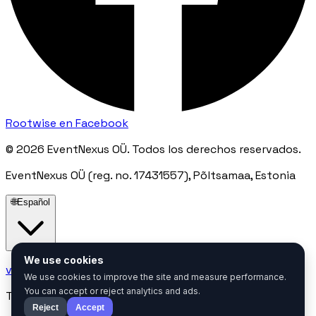
Rootwise en Facebook
© 2026 EventNexus OÜ. Todos los derechos reservados.
EventNexus OÜ (reg. no. 17431557), Põltsamaa, Estonia
🌐
Español
We use cookies
villu@mail.eventnexus.eu
We use cookies to improve the site and measure performance.
You can accept or reject analytics and ads.
Tiempo de respuesta: Dentro de 24 horas
Reject
Accept