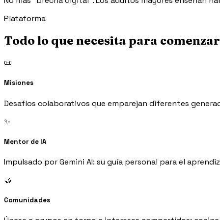
No más "brecha digital". Los adultos mayores enseñan hab
Plataforma
Todo lo que necesita para comenzar
📜
Misiones
Desafíos colaborativos que emparejan diferentes generac
✨
Mentor de IA
Impulsado por Gemini AI: su guía personal para el aprendiza
🤝
Comunidades