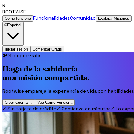
R
ROOTWISE
Funcionalidades
Comunidad
Cómo funciona
Explorar Misiones
🌐
Español
Iniciar sesión
Comenzar Gratis
🌱 Siempre Gratis
Haga de la sabiduría
una misión compartida.
Rootwise empareja la experiencia de vida con habilidades
Crear Cuenta →
Vea Cómo Funciona
✓
Sin tarjeta de crédito
✓
Comienza en minutos
✓
La exper