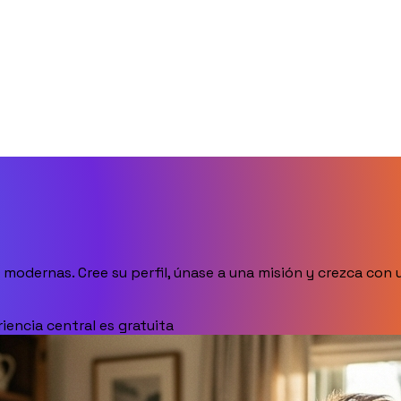
 modernas. Cree su perfil, únase a una misión y crezca co
iencia central es gratuita